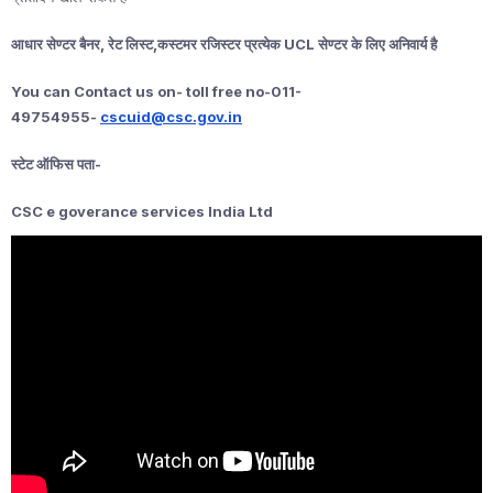
आधार सेण्टर बैनर, रेट लिस्ट,कस्टमर रजिस्टर प्रत्येक UCL सेण्टर के लिए अनिवार्य है
You can Contact us on- toll free no-011-
49754955-
cscuid@csc.gov.in
स्टेट ऑफिस पता-
CSC e goverance services India Ltd