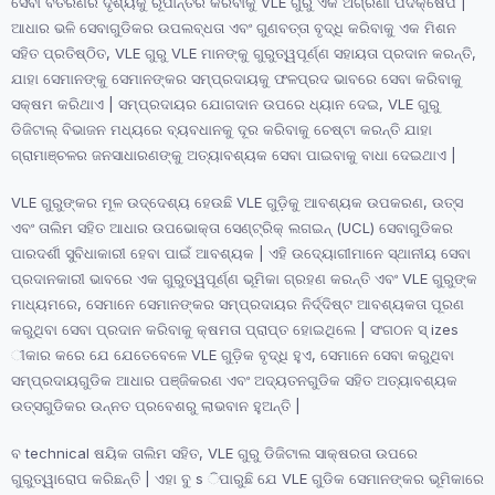
ସେବା ବିତରଣର ଦୃଶ୍ୟକୁ ରୂପାନ୍ତର କରିବାକୁ VLE ଗୁରୁ ଏକ ଅଗ୍ରଣୀ ପଦକ୍ଷେପ |
ଆଧାର ଭଳି ସେବାଗୁଡିକର ଉପଲବ୍ଧତା ଏବଂ ଗୁଣବତ୍ତା ବୃଦ୍ଧି କରିବାକୁ ଏକ ମିଶନ
ସହିତ ପ୍ରତିଷ୍ଠିତ, VLE ଗୁରୁ VLE ମାନଙ୍କୁ ଗୁରୁତ୍ୱପୂର୍ଣ୍ଣ ସହାୟତା ପ୍ରଦାନ କରନ୍ତି,
ଯାହା ସେମାନଙ୍କୁ ସେମାନଙ୍କର ସମ୍ପ୍ରଦାୟକୁ ଫଳପ୍ରଦ ଭାବରେ ସେବା କରିବାକୁ
ସକ୍ଷମ କରିଥାଏ | ସମ୍ପ୍ରଦାୟର ଯୋଗଦାନ ଉପରେ ଧ୍ୟାନ ଦେଇ, VLE ଗୁରୁ
ଡିଜିଟାଲ୍ ବିଭାଜନ ମଧ୍ୟରେ ବ୍ୟବଧାନକୁ ଦୂର କରିବାକୁ ଚେଷ୍ଟା କରନ୍ତି ଯାହା
ଗ୍ରାମାଞ୍ଚଳର ଜନସାଧାରଣଙ୍କୁ ଅତ୍ୟାବଶ୍ୟକ ସେବା ପାଇବାକୁ ବାଧା ଦେଇଥାଏ |
VLE ଗୁରୁଙ୍କର ମୂଳ ଉଦ୍ଦେଶ୍ୟ ହେଉଛି VLE ଗୁଡ଼ିକୁ ଆବଶ୍ୟକ ଉପକରଣ, ଉତ୍ସ
ଏବଂ ତାଲିମ ସହିତ ଆଧାର ଉପଭୋକ୍ତା ସେଣ୍ଟ୍ରିକ୍ ଲଗଇନ୍ (UCL) ସେବାଗୁଡିକର
ପାରଦର୍ଶୀ ସୁବିଧାକାରୀ ହେବା ପାଇଁ ଆବଶ୍ୟକ | ଏହି ଉଦ୍ୟୋଗୀମାନେ ସ୍ଥାନୀୟ ସେବା
ପ୍ରଦାନକାରୀ ଭାବରେ ଏକ ଗୁରୁତ୍ୱପୂର୍ଣ୍ଣ ଭୂମିକା ଗ୍ରହଣ କରନ୍ତି ଏବଂ VLE ଗୁରୁଙ୍କ
ମାଧ୍ୟମରେ, ସେମାନେ ସେମାନଙ୍କର ସମ୍ପ୍ରଦାୟର ନିର୍ଦ୍ଦିଷ୍ଟ ଆବଶ୍ୟକତା ପୂରଣ
କରୁଥିବା ସେବା ପ୍ରଦାନ କରିବାକୁ କ୍ଷମତା ପ୍ରାପ୍ତ ହୋଇଥିଲେ | ସଂଗଠନ ସ୍ izes
ୀକାର କରେ ଯେ ଯେତେବେଳେ VLE ଗୁଡ଼ିକ ବୃଦ୍ଧି ହୁଏ, ସେମାନେ ସେବା କରୁଥିବା
ସମ୍ପ୍ରଦାୟଗୁଡିକ ଆଧାର ପଞ୍ଜିକରଣ ଏବଂ ଅଦ୍ୟତନଗୁଡିକ ସହିତ ଅତ୍ୟାବଶ୍ୟକ
ଉତ୍ସଗୁଡିକର ଉନ୍ନତ ପ୍ରବେଶରୁ ଲାଭବାନ ହୁଅନ୍ତି |
ବ technical ଷୟିକ ତାଲିମ ସହିତ, VLE ଗୁରୁ ଡିଜିଟାଲ ସାକ୍ଷରତା ଉପରେ
ଗୁରୁତ୍ୱାରୋପ କରିଛନ୍ତି | ଏହା ବୁ s ିପାରୁଛି ଯେ VLE ଗୁଡିକ ସେମାନଙ୍କର ଭୂମିକାରେ