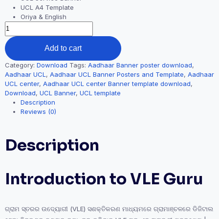
UCL A4 Template
Oriya & English
Add to cart
Category:
Download
Tags:
Aadhaar Banner poster download
,
Aadhaar UCL
,
Aadhaar UCL Banner Posters and Template
,
Aadhaar
UCL center
,
Aadhaar UCL center Banner template download
,
Download
,
UCL Banner
,
UCL template
Description
Reviews (0)
Description
Introduction to VLE Guru
ଗ୍ରାମ ସ୍ତରର ଉଦ୍ୟୋଗୀ (VLE) ସଶକ୍ତିକରଣ ମାଧ୍ୟମରେ ଗ୍ରାମାଞ୍ଚଳରେ ଡିଜିଟାଲ