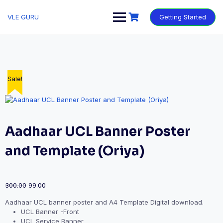
VLE GURU
Getting Started
Sale!
Sale!
Sale!
Sale!
Sale!
Aadhaar UCL Banner Poster
and Template (Oriya)
300.00
99.00
Aadhaar UCL banner poster and A4 Template Digital download.
UCL Banner -Front
UCL Service Banner