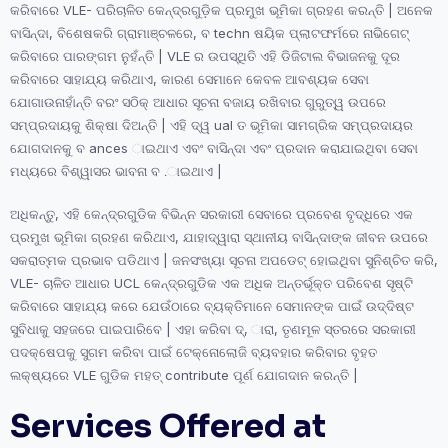
କରିବାରେ VLE- ପରିଚାଳିତ କେନ୍ଦ୍ରଗୁଡ଼ିକ ପ୍ରମୁଖ ଭୂମିକା ଗ୍ରହଣ କରନ୍ତି | ଅନେକ
ବାସିନ୍ଦା, ବିଶେଷକରି ଗ୍ରାମାଞ୍ଚଳରେ, ବ techn ଷୟିକ ପ୍ଲାଟଫର୍ମରେ ନାଭିଗେଟ୍
କରିବାରେ ପାରଙ୍ଗମ ନୁହଁନ୍ତି | VLE ର ଉପସ୍ଥିତି ଏହି ଡିଜିଟାଲ ବିଭାଜନକୁ ଦୂର
କରିବାରେ ସାହାଯ୍ୟ କରିଥାଏ, କାରଣ ସେମାନେ କେବଳ ଆବଶ୍ୟକ ସେବା
ଯୋଗାଉନାହାଁନ୍ତି ବରଂ ସଠିକ୍ ଆଧାର ସୂଚନା ବଜାୟ ରଖିବାର ଗୁରୁତ୍ୱ ଉପରେ
ସମ୍ପ୍ରଦାୟକୁ ଶିକ୍ଷା ଦିଅନ୍ତି | ଏହି ଦ୍ୱ ual ତ ଭୂମିକା ସାମଗ୍ରିକ ସମ୍ପ୍ରଦାୟର
ଯୋଗଦାନକୁ ବ ances ାଇଥାଏ ଏବଂ ବାସିନ୍ଦା ଏବଂ ପ୍ରଦାନ କରାଯାଇଥିବା ସେବା
ମଧ୍ୟରେ ବିଶ୍ୱାସର ଭାବନା ବ .ାଇଥାଏ |
ଅଧିକନ୍ତୁ, ଏହି କେନ୍ଦ୍ରଗୁଡିକ ବିଭିନ୍ନ ସରକାରୀ ସେବାରେ ପ୍ରବେଶ ବୃଦ୍ଧିରେ ଏକ
ପ୍ରମୁଖ ଭୂମିକା ଗ୍ରହଣ କରିଥାଏ, ଯାହାଦ୍ୱାରା ସ୍ଥାନୀୟ ବାସିନ୍ଦାଙ୍କ ଜୀବନ ଉପରେ
ସକରାତ୍ମକ ପ୍ରଭାବ ପଡିଥାଏ | ଜନସଂଖ୍ୟା ସୂଚନା ଅପଡେଟ୍ ହୋଇଥିବା ସୁନିଶ୍ଚିତ କରି,
VLE- ଚାଳିତ ଆଧାର UCL କେନ୍ଦ୍ରଗୁଡିକ ଏକ ଅଧିକ ଅନ୍ତର୍ଭୂକ୍ତ ପରିବେଶ ସୃଷ୍ଟି
କରିବାରେ ସାହାଯ୍ୟ କରେ ଯେଉଁଠାରେ ବ୍ୟକ୍ତିମାନେ ସେମାନଙ୍କ ପାଇଁ ଉଦ୍ଦିଷ୍ଟ
ସୁବିଧାକୁ ସହଜରେ ପାଇପାରିବେ | ଏହା କରିବା ଦ୍, ାରା, ତୃଣମୂଳ ସ୍ତରରେ ସରକାରୀ
ପଦକ୍ଷେପକୁ ସୁଗମ କରିବା ପାଇଁ ଟେକ୍ନୋଲୋଜି ବ୍ୟବହାର କରିବାର ବୃହତ
ଲକ୍ଷ୍ୟରେ VLE ଗୁଡିକ ମହତ୍ contribute ପୂର୍ଣ ଯୋଗଦାନ କରନ୍ତି |
Services Offered at