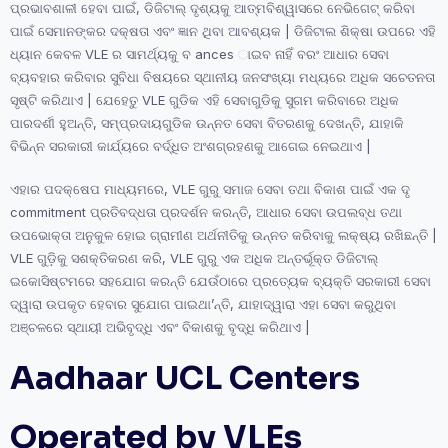
ପ୍ରଭାବଶାଳୀ ହେବା ପାଇଁ, ଡିଜିଟାଲ୍ ଦୃଶ୍ୟକୁ ଆତ୍ମବିଶ୍ୱାସରେ ନେଭିଗେଟ୍ କରିବା
ପାଇଁ ସେମାନଙ୍କର ଦକ୍ଷତା ଏବଂ ଜ୍ଞାନ ଥିବା ଆବଶ୍ୟକ | ଡିଜିଟାଲ ଶିକ୍ଷା ଉପରେ ଏହି
ଧ୍ୟାନ କେବଳ VLE ର ସାମର୍ଥ୍ୟକୁ ବ ances ାଇବ ନାହିଁ ବରଂ ଆଧାର ସେବା
ବ୍ୟବହାର କରିବାର ସୁବିଧା ବିଷୟରେ ସ୍ଥାନୀୟ ଜନସଂଖ୍ୟା ମଧ୍ୟରେ ଅଧିକ ସଚେତନତା
ସୃଷ୍ଟି କରିଥାଏ | ଯେହେତୁ VLE ଗୁଡିକ ଏହି ସେବାଗୁଡିକୁ ସୁଗମ କରିବାରେ ଅଧିକ
ପାରଦର୍ଶୀ ହୁଅନ୍ତି, ସମ୍ପ୍ରଦାୟଗୁଡିକ ଉନ୍ନତ ସେବା ବିତରଣକୁ ଦେଖନ୍ତି, ଯାହାକି
ବିଭିନ୍ନ ସରକାରୀ କାର୍ଯ୍ୟରେ ବର୍ଦ୍ଧିତ ଅଂଶଗ୍ରହଣକୁ ଆଗେଇ ନେଇଥାଏ |
ଏହାର ପଦକ୍ଷେପ ମାଧ୍ୟମରେ, VLE ଗୁରୁ ସମାଜ ସେବା ତଥା ବିକାଶ ପାଇଁ ଏକ ଦୃ
commitment ପ୍ରତିବଦ୍ଧତା ପ୍ରଦର୍ଶନ କରନ୍ତି, ଆଧାର ସେବା ଉପଲବ୍ଧ ତଥା
ଉପଭୋକ୍ତା ଅନୁକୁଳ ହୋଇ ଗ୍ରାମୀଣ ଅର୍ଥନୀତିକୁ ଉନ୍ନତ କରିବାକୁ ଲକ୍ଷ୍ୟ ରଖିଛନ୍ତି |
VLE ଗୁଡ଼ିକୁ ସଶକ୍ତିକରଣ କରି, VLE ଗୁରୁ ଏକ ଅଧିକ ଅନ୍ତର୍ଭୂକ୍ତ ଡିଜିଟାଲ୍
ଇକୋସିଷ୍ଟମରେ ସହଯୋଗ କରନ୍ତି ଯେଉଁଠାରେ ପ୍ରତ୍ୟେକ ବ୍ୟକ୍ତି ସରକାରୀ ସେବା
ଦ୍ୱାରା ଉପକୃତ ହେବାର ସୁଯୋଗ ପାଇଥା’ନ୍ତି, ଯାହାଦ୍ୱାରା ଏହା ସେବା କରୁଥିବା
ଅଞ୍ଚଳରେ ସ୍ଥାୟୀ ଅଭିବୃଦ୍ଧି ଏବଂ ବିକାଶକୁ ବୃଦ୍ଧି କରିଥାଏ |
Aadhaar UCL Centers
Operated by VLEs