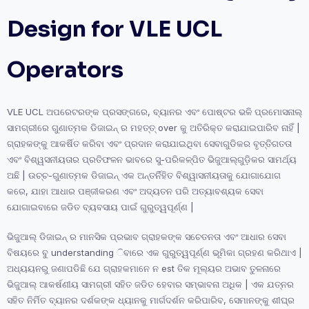
Design for VLE UCL
Operators
VLE UCL ଅପରେଟରଙ୍କ ପ୍ରସଙ୍ଗରେ, ବ୍ୟାନର ଏବଂ ପୋଷ୍ଟର ଭଳି ପ୍ରମୋସନାଲ୍
ସାମଗ୍ରୀରେ ଗୁଣାତ୍ମକ ଡିଜାଇନ୍ ର ମହତ୍ତ୍ over କୁ ଅତିରିକ୍ତ କରାଯାଇପାରିବ ନାହିଁ |
ଗ୍ରାହକଙ୍କୁ ଆକର୍ଷିତ କରିବା ଏବଂ ପ୍ରଦାନ କରାଯାଇଥିବା ସେବାଗୁଡିକର ବୃତ୍ତିଗତତା
ଏବଂ ବିଶ୍ୱସନୀୟତାର ପ୍ରତିଫଳନ ଭାବରେ ସୁ-ପରିକଳ୍ପିତ ଭିଜୁଆଲ୍ଗୁଡ଼ିକର ସାମର୍ଥ୍ୟ
ଅଛି | ଉଚ୍ଚ-ଗୁଣାତ୍ମକ ଡିଜାଇନ୍ ଏକ ଅନ୍ତର୍ନିହିତ ବିଶ୍ୱାସନୀୟତାକୁ ଯୋଗାଯୋଗ
କରେ, ଯାହା ଆଧାର ପଞ୍ଜୀକରଣ ଏବଂ ଅଦ୍ୟତନ ପରି ଅତ୍ୟାବଶ୍ୟକ ସେବା
ଯୋଗାଇବାରେ ଜଡିତ ବ୍ୟବସାୟ ପାଇଁ ଗୁରୁତ୍ୱପୂର୍ଣ୍ଣ |
ଭିଜୁଆଲ୍ ଡିଜାଇନ୍ ର ମାନସିକ ପ୍ରଭାବ ଗ୍ରାହକଙ୍କ ସଚେତନତା ଏବଂ ଆଧାର ସେବା
ବିଷୟରେ ବୁ understanding ିବାରେ ଏକ ଗୁରୁତ୍ୱପୂର୍ଣ୍ଣ ଭୂମିକା ଗ୍ରହଣ କରିଥାଏ |
ଅଧ୍ୟୟନରୁ ଜଣାପଡିଛି ଯେ ଗ୍ରାହକମାନେ ନ est ତିକ ମୂଲ୍ୟର ଅଭାବ ତୁଳନାରେ
ଭିଜୁଆଲ୍ ଆକର୍ଷଣୀୟ ସାମଗ୍ରୀ ସହିତ ଜଡିତ ହେବାର ସମ୍ଭାବନା ଅଧିକ | ଏକ ଯତ୍ନର
ସହିତ ନିର୍ମିତ ବ୍ୟାନର ଦର୍ଶକଙ୍କ ଧ୍ୟାନକୁ ମାର୍ଗଦର୍ଶନ କରିପାରିବ, ସେମାନଙ୍କୁ ଶୀଘ୍ର