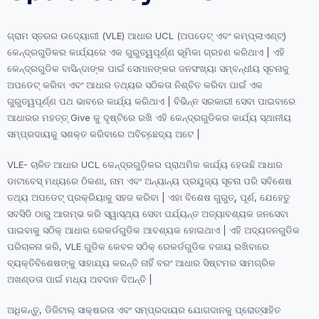
ଗ୍ରାମ ସ୍ତରର ଉଦ୍ୟୋଗୀ (VLE) ଆଧାର UCL (ଅପଡେଟ୍ ଏବଂ କମ୍ପ୍ଲାଏଣ୍ଟ୍)
କେନ୍ଦ୍ରଗୁଡିକର କାର୍ଯ୍ୟରେ ଏକ ଗୁରୁତ୍ୱପୂର୍ଣ୍ଣ ଭୂମିକା ଗ୍ରହଣ କରିଥାଏ | ଏହି
କେନ୍ଦ୍ରଗୁଡିକ ବାସିନ୍ଦାଙ୍କ ପାଇଁ ସେମାନଙ୍କର ଜନସଂଖ୍ୟା ସମ୍ବନ୍ଧୀୟ ସୂଚନାକୁ
ଅପଡେଟ୍ କରିବା ଏବଂ ଆଧାର ତଥ୍ୟର ସଠିକତା ନିଶ୍ଚିତ କରିବା ପାଇଁ ଏକ
ଗୁରୁତ୍ୱପୂର୍ଣ୍ଣ ପଥ ଭାବରେ କାର୍ଯ୍ୟ କରିଥାଏ | ବିଭିନ୍ନ ସରକାରୀ ସେବା ପାଇବାରେ
ଆଧାରର ମହତ୍ତ୍ Give କୁ ଦୃଷ୍ଟିରେ ରଖି ଏହି କେନ୍ଦ୍ରଗୁଡିକର କାର୍ଯ୍ୟ ସ୍ଥାନୀୟ
ସମ୍ପ୍ରଦାୟକୁ ସଶକ୍ତ କରିବାରେ ଅବିଚ୍ଛେଦ୍ୟ ଅଟେ |
VLE- ଚାଳିତ ଆଧାର UCL କେନ୍ଦ୍ରଗୁଡ଼ିକର ପ୍ରାଥମିକ କାର୍ଯ୍ୟ ହେଉଛି ଆଧାର
ଡାଟାବେସ୍ ମଧ୍ୟରେ ଠିକଣା, ନାମ ଏବଂ ଅନ୍ୟାନ୍ୟ ପ୍ରଯୁଜ୍ୟ ସୂଚନା ପରି ସବିଶେଷ
ତଥ୍ୟ ଅପଡେଟ୍ ପ୍ରକ୍ରିୟାକୁ ସହଜ କରିବା | ଏହା ବିଶେଷ ଗୁରୁତ୍, ପୂର୍ଣ, ଯେହେତୁ
ସବସିଡି ଠାରୁ ଆରମ୍ଭ କରି ସ୍ୱାସ୍ଥ୍ୟ ସେବା ପର୍ଯ୍ୟନ୍ତ ଅତ୍ୟାବଶ୍ୟକ ଜନସେବା
ପାଇବାକୁ ସଠିକ୍ ଆଧାର ରେକର୍ଡଗୁଡିକ ଆବଶ୍ୟକ ହୋଇଥାଏ | ଏହି ଅଦ୍ୟତନଗୁଡିକ
ପରିଚାଳନା କରି, VLE ଗୁଡିକ କେବଳ ସଠିକ୍ ରେକର୍ଡଗୁଡିକ ବଜାୟ ରଖିବାରେ
ବ୍ୟକ୍ତିବିଶେଷଙ୍କୁ ସାହାଯ୍ୟ କରନ୍ତି ନାହିଁ ବରଂ ଆଧାର ସିଷ୍ଟମର ସାମଗ୍ରିକ
ଅଖଣ୍ଡତା ପାଇଁ ମଧ୍ୟ ଅବଦାନ ଦିଅନ୍ତି |
ଅଧିକନ୍ତୁ, ଡିଜିଟାଲ୍ ସାକ୍ଷରତା ଏବଂ ସମ୍ପ୍ରଦାୟର ଯୋଗଦାନକୁ ପ୍ରୋତ୍ସାହିତ