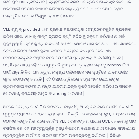
ସହିତ ପୁନ res ପ୍ରତିରୂପିତ | ବ୍ୟକ୍ତିଗତକରଣର ଏହି ସ୍ତର ବାସିନ୍ଦାଙ୍କ ସହିତ ଏକ
ଶକ୍ତିଶାଳୀ ସଂଯୋଗ ସ୍ଥାପନ କରିବାରେ ସାହାଯ୍ୟ କରିଥାଏ ଏବଂ ଦିଆଯାଉଥିବା
ସେବାଗୁଡିକ ଉପରେ ବିଶ୍ୱାସ ବ ost ାଇଥାଏ |
VLE ଗୁରୁ ଦ୍ provided ାରା ପ୍ରଦାନ କରାଯାଇଥିବା ଟେମ୍ପଲେଟଗୁଡିକ ବ୍ୟବହାର
କରିବା ସହଜ, VLE କୁ ଶୀଘ୍ର ବ୍ୟାନର ସୃଷ୍ଟି କରିବାକୁ ସକ୍ଷମ କରିଥାଏ ଯାହାକି
ଗୁରୁତ୍ୱପୂର୍ଣ୍ଣ ସୂଚନାକୁ ପ୍ରଭାବଶାଳୀ ଭାବରେ ଯୋଗାଯୋଗ କରିଥାଏ | ଏହା ନାମଲେଖା
ଡ୍ରାଇଭ୍ କିମ୍ବା ଆଧାର ସୁବିଧା ଉପରେ ଅଦ୍ୟତନ ବିଷୟରେ ହେଉ, ଏହି
ଟେମ୍ପଲେଟଗୁଡିକ ନିଶ୍ଚିତ କରେ ଯେ ବାର୍ତ୍ତା ସ୍ପଷ୍ଟ ଏବଂ ଆକର୍ଷଣୀୟ ଅଟେ |
ସଂକ୍ଷିପ୍ତ ପାଠ୍ୟ ସହିତ ଉପଯୁକ୍ତ ଭିଜୁଆଲ୍ସର ବ୍ୟବହାର ସହଜ ବୁ rehens ିବା
ପାଇଁ ଅନୁମତି ଦିଏ, ଯାହାଦ୍ୱାରା ଲକ୍ଷ୍ୟ ଦର୍ଶକମାନେ ଏକ ଦୃଷ୍ଟିରେ ଆବଶ୍ୟକୀୟ
ସୂଚନା କ୍ୟାପଚର୍ କରନ୍ତି | ଏହି ଡିଜାଇନ୍ଗୁଡ଼ିକରେ ରଙ୍ଗ ଏବଂ ଲେଆଉଟ୍ ର
ପ୍ରଭାବଶାଳୀ ବ୍ୟବହାର ମଧ୍ୟ ଯାତ୍ରୀମାନଙ୍କ ଦୃଷ୍ଟି ଆକର୍ଷଣ କରିବାରେ ସହାୟକ
ହୋଇଥାଏ, ଦୃଶ୍ୟତାକୁ ଆହୁରି ବ ancing ାଇଥାଏ |
ଅନେକ କେସ୍ ଷ୍ଟଡି VLE ର ସଫଳତାର କାହାଣୀକୁ ଆଲୋକିତ କରେ ଯେଉଁମାନେ VLE
ଗୁରୁଙ୍କ ବ୍ୟାନର ପୋଷ୍ଟର ବ୍ୟବହାର କରିଛନ୍ତି | ଉଦାହରଣ ସ୍ .ରୁପ, କଷ୍ଟୋମାଇଜ୍
ବ୍ୟାନର ଲାଗୁ କରିବା ପରେ ଗୋଟିଏ VLE ସେମାନଙ୍କର ଆଧାର UCL କେନ୍ଦ୍ରକୁ ପାଦ
ଟ୍ରାଫିକ୍ ରେ ଏକ ମହତ୍ତ୍ୱପୂର୍ଣ୍ଣ ବୃଦ୍ଧି ବିଷୟରେ ଜଣାଇଲା ଯାହା ଆଧାର ସମ୍ବନ୍ଧୀୟ
ପ୍ରଶ୍ନଗୁଡିକ ପାଇଁ ଅନ-ସାଇଟ୍ ସମର୍ଥନର ଉପଲବ୍ଧତାକୁ ଦର୍ଶାଇଲା | ବିଭିନ୍ନ