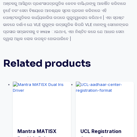
ଅଞ୍ଚଳରୁ ଆସିଥିବା ପ୍ରଶଂସାପତ୍ରଗୁଡିକ କେବଳ ବାସିନ୍ଦାଙ୍କୁ ଆକର୍ଷିତ କରିବାରେ
ନୁହେଁ ବରଂ ସେବା ବିଷୟରେ ଆବଶ୍ୟକ ସୂଚନା ପ୍ରଦାନ କରିବାରେ ଏହି
ପୋଷ୍ଟରଗୁଡିକର କାର୍ଯ୍ୟକାରିତା ଉପରେ ଗୁରୁତ୍ୱାରୋପ କରିଥାଏ | ଏହା ସ୍ପଷ୍ଟ
ଭାବରେ ଦର୍ଶାଏ ଯେ VLE ଗୁରୁଙ୍କ ଉତ୍ସଗୁଡିକ କିପରି VLE ମାନଙ୍କୁ ସେମାନଙ୍କର
ପ୍ରସାର ସମ୍ଭାବନାକୁ ବ imize ାଇଥାଏ, ଏହା ନିଶ୍ଚିତ କରେ ଯେ ଆଧାର ସେବା
ଦ୍ୱାରା ଅଧିକ ଲୋକ ଉପକୃତ ହୋଇପାରିବେ |
Related products
Mantra MATISX
UCL Registration