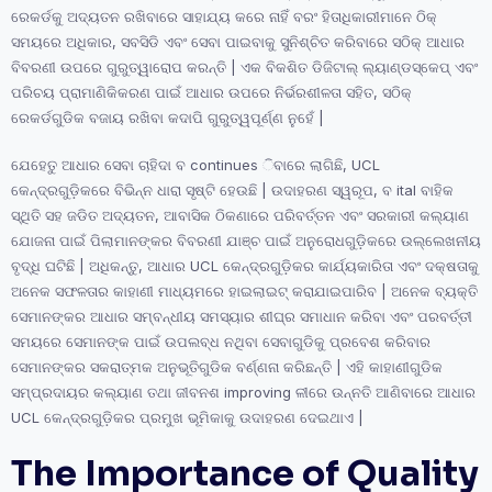
ରେକର୍ଡକୁ ଅଦ୍ୟତନ ରଖିବାରେ ସାହାଯ୍ୟ କରେ ନାହିଁ ବରଂ ହିତାଧିକାରୀମାନେ ଠିକ୍
ସମୟରେ ଅଧିକାର, ସବସିଡି ଏବଂ ସେବା ପାଇବାକୁ ସୁନିଶ୍ଚିତ କରିବାରେ ସଠିକ୍ ଆଧାର
ବିବରଣୀ ଉପରେ ଗୁରୁତ୍ୱାରୋପ କରନ୍ତି | ଏକ ବିକଶିତ ଡିଜିଟାଲ୍ ଲ୍ୟାଣ୍ଡସ୍କେପ୍ ଏବଂ
ପରିଚୟ ପ୍ରାମାଣିକିକରଣ ପାଇଁ ଆଧାର ଉପରେ ନିର୍ଭରଶୀଳତା ସହିତ, ସଠିକ୍
ରେକର୍ଡଗୁଡିକ ବଜାୟ ରଖିବା କଦାପି ଗୁରୁତ୍ୱପୂର୍ଣ୍ଣ ନୁହେଁ |
ଯେହେତୁ ଆଧାର ସେବା ଚାହିଦା ବ continues ିବାରେ ଲାଗିଛି, UCL
କେନ୍ଦ୍ରଗୁଡ଼ିକରେ ବିଭିନ୍ନ ଧାରା ସୃଷ୍ଟି ହେଉଛି | ଉଦାହରଣ ସ୍ୱରୂପ, ବ ital ବାହିକ
ସ୍ଥିତି ସହ ଜଡିତ ଅଦ୍ୟତନ, ଆବାସିକ ଠିକଣାରେ ପରିବର୍ତ୍ତନ ଏବଂ ସରକାରୀ କଲ୍ୟାଣ
ଯୋଜନା ପାଇଁ ପିଲାମାନଙ୍କର ବିବରଣୀ ଯାଞ୍ଚ ପାଇଁ ଅନୁରୋଧଗୁଡ଼ିକରେ ଉଲ୍ଲେଖନୀୟ
ବୃଦ୍ଧି ଘଟିଛି | ଅଧିକନ୍ତୁ, ଆଧାର UCL କେନ୍ଦ୍ରଗୁଡ଼ିକର କାର୍ଯ୍ୟକାରିତା ଏବଂ ଦକ୍ଷତାକୁ
ଅନେକ ସଫଳତାର କାହାଣୀ ମାଧ୍ୟମରେ ହାଇଲାଇଟ୍ କରାଯାଇପାରିବ | ଅନେକ ବ୍ୟକ୍ତି
ସେମାନଙ୍କର ଆଧାର ସମ୍ବନ୍ଧୀୟ ସମସ୍ୟାର ଶୀଘ୍ର ସମାଧାନ କରିବା ଏବଂ ପରବର୍ତ୍ତୀ
ସମୟରେ ସେମାନଙ୍କ ପାଇଁ ଉପଲବ୍ଧ ନଥିବା ସେବାଗୁଡିକୁ ପ୍ରବେଶ କରିବାର
ସେମାନଙ୍କର ସକରାତ୍ମକ ଅନୁଭୂତିଗୁଡିକ ବର୍ଣ୍ଣନା କରିଛନ୍ତି | ଏହି କାହାଣୀଗୁଡିକ
ସମ୍ପ୍ରଦାୟର କଲ୍ୟାଣ ତଥା ଜୀବନଶ improving ଳୀରେ ଉନ୍ନତି ଆଣିବାରେ ଆଧାର
UCL କେନ୍ଦ୍ରଗୁଡ଼ିକର ପ୍ରମୁଖ ଭୂମିକାକୁ ଉଦାହରଣ ଦେଇଥାଏ |
The Importance of Quality