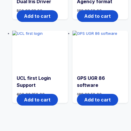
Dual Iris Driver
Agency format
500.00
99.00
199.00
50.00
Add to cart
Add to cart
UCL first Login
GPS UGR 86
Support
software
600.00
350.00
199.00
50.00
Add to cart
Add to cart