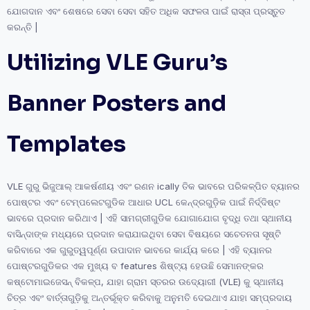
ଯୋଗଦାନ ଏବଂ ଶେଷରେ ସେବା ସେବା ସହିତ ଅଧିକ ସଫଳତା ପାଇଁ ରାସ୍ତା ପ୍ରସ୍ତୁତ
କରନ୍ତି |
Utilizing VLE Guru’s
Banner Posters and
Templates
VLE ଗୁରୁ ଭିଜୁଆଲ୍ ଆକର୍ଷଣୀୟ ଏବଂ ରଣନ ically ତିକ ଭାବରେ ପରିକଳ୍ପିତ ବ୍ୟାନର
ପୋଷ୍ଟର ଏବଂ ଟେମ୍ପଲେଟଗୁଡିକ ଆଧାର UCL କେନ୍ଦ୍ରଗୁଡ଼ିକ ପାଇଁ ନିର୍ଦ୍ଦିଷ୍ଟ
ଭାବରେ ପ୍ରଦାନ କରିଥାଏ | ଏହି ସାମଗ୍ରୀଗୁଡିକ ଯୋଗାଯୋଗ ବୃଦ୍ଧି ତଥା ସ୍ଥାନୀୟ
ବାସିନ୍ଦାଙ୍କ ମଧ୍ୟରେ ପ୍ରଦାନ କରାଯାଇଥିବା ସେବା ବିଷୟରେ ସଚେତନତା ସୃଷ୍ଟି
କରିବାରେ ଏକ ଗୁରୁତ୍ୱପୂର୍ଣ୍ଣ ଉପାଦାନ ଭାବରେ କାର୍ଯ୍ୟ କରେ | ଏହି ବ୍ୟାନର
ପୋଷ୍ଟରଗୁଡିକର ଏକ ମୁଖ୍ୟ ବ features ଶିଷ୍ଟ୍ୟ ହେଉଛି ସେମାନଙ୍କର
କଷ୍ଟୋମାଇଜେସନ୍ ବିକଳ୍ପ, ଯାହା ଗ୍ରାମ ସ୍ତରର ଉଦ୍ୟୋଗୀ (VLE) କୁ ସ୍ଥାନୀୟ
ଚିତ୍ର ଏବଂ ବାର୍ତ୍ତାଗୁଡ଼ିକୁ ଅନ୍ତର୍ଭୂକ୍ତ କରିବାକୁ ଅନୁମତି ଦେଇଥାଏ ଯାହା ସମ୍ପ୍ରଦାୟ