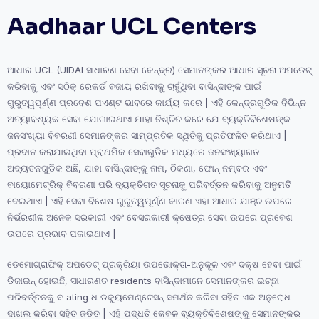
Aadhaar UCL Centers
ଆଧାର UCL (UIDAI ସାଧାରଣ ସେବା କେନ୍ଦ୍ର) ସେମାନଙ୍କର ଆଧାର ସୂଚନା ଅପଡେଟ୍
କରିବାକୁ ଏବଂ ସଠିକ୍ ରେକର୍ଡ ବଜାୟ ରଖିବାକୁ ଚାହୁଁଥିବା ବାସିନ୍ଦାଙ୍କ ପାଇଁ
ଗୁରୁତ୍ୱପୂର୍ଣ୍ଣ ପ୍ରବେଶ ପଏଣ୍ଟ ଭାବରେ କାର୍ଯ୍ୟ କରେ | ଏହି କେନ୍ଦ୍ରଗୁଡିକ ବିଭିନ୍ନ
ଅତ୍ୟାବଶ୍ୟକ ସେବା ଯୋଗାଇଥାଏ ଯାହା ନିଶ୍ଚିତ କରେ ଯେ ବ୍ୟକ୍ତିବିଶେଷଙ୍କ
ଜନସଂଖ୍ୟା ବିବରଣୀ ସେମାନଙ୍କର ସାମ୍ପ୍ରତିକ ସ୍ଥିତିକୁ ପ୍ରତିଫଳିତ କରିଥାଏ |
ପ୍ରଦାନ କରାଯାଇଥିବା ପ୍ରାଥମିକ ସେବାଗୁଡିକ ମଧ୍ୟରେ ଜନସଂଖ୍ୟାଗତ
ଅଦ୍ୟତନଗୁଡିକ ଅଛି, ଯାହା ବାସିନ୍ଦାଙ୍କୁ ନାମ, ଠିକଣା, ଫୋନ୍ ନମ୍ବର ଏବଂ
ବାୟୋମେଟ୍ରିକ୍ ବିବରଣୀ ପରି ବ୍ୟକ୍ତିଗତ ସୂଚନାକୁ ପରିବର୍ତ୍ତନ କରିବାକୁ ଅନୁମତି
ଦେଇଥାଏ | ଏହି ସେବା ବିଶେଷ ଗୁରୁତ୍ୱପୂର୍ଣ୍ଣ କାରଣ ଏହା ଆଧାର ଯାଞ୍ଚ ଉପରେ
ନିର୍ଭରଶୀଳ ଅନେକ ସରକାରୀ ଏବଂ ବେସରକାରୀ କ୍ଷେତ୍ର ସେବା ଉପରେ ପ୍ରବେଶ
ଉପରେ ପ୍ରଭାବ ପକାଇଥାଏ |
ଡେମୋଗ୍ରାଫିକ୍ ଅପଡେଟ୍ ପ୍ରକ୍ରିୟା ଉପଭୋକ୍ତା-ଅନୁକୂଳ ଏବଂ ଦକ୍ଷ ହେବା ପାଇଁ
ଡିଜାଇନ୍ ହୋଇଛି, ସାଧାରଣତ residents ବାସିନ୍ଦାମାନେ ସେମାନଙ୍କର ଇଚ୍ଛା
ପରିବର୍ତ୍ତନକୁ ବ ating ଧ ଡକ୍ୟୁମେଣ୍ଟେସନ୍ ସମର୍ଥନ କରିବା ସହିତ ଏକ ଅନୁରୋଧ
ଦାଖଲ କରିବା ସହିତ ଜଡିତ | ଏହି ପଦ୍ଧତି କେବଳ ବ୍ୟକ୍ତିବିଶେଷଙ୍କୁ ସେମାନଙ୍କର