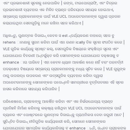
ଏବଂ ପ୍ରଭାବଶାଳୀ ସୂଚନାକୁ ନେଇପାରିବ | ରଙ୍ଗ, ଟାଇପୋଗ୍ରାଫି, ଏବଂ ଚିତ୍ରର
ପ୍ରଭାବଶାଳୀ ବ୍ୟବହାର ଏକ ମିଳିତ ବ୍ରାଣ୍ଡ ପରିଚୟରେ ସହାୟକ ହୋଇଥାଏ,
ସମ୍ଭାବ୍ୟ ଗ୍ରାହକମାନଙ୍କ ପାଇଁ VLE UCL ଅପରେଟରମାନଙ୍କ ଦ୍ୱାରା ପ୍ରଦାନ
କରାଯାଇଥିବା ସେବାଗୁଡ଼ିକୁ ମନେ ରଖିବା ସହଜ କରିଥାଏ |
ଅଧିକନ୍ତୁ, ଗୁଣାତ୍ମକ ଡିଜାଇନ୍ କେବଳ ସ est ନ୍ଦର୍ଯ୍ୟକରଣ ବାହାରେ; ସହଜ ବୁ
rehens ାମଣାକୁ ସୁଗମ କରିବା ପାଇଁ ଏହା ରଣନ ically ତିକ ସୂଚନା ସଂଗଠିତ କରେ |
VLE ଗୁଡିକ କାର୍ଯ୍ୟକୁ ସ୍ପଷ୍ଟ କଲ୍, ସେବାଗୁଡିକ ବିଷୟରେ ସଂକ୍ଷିପ୍ତ ସୂଚନା ଏବଂ
ଯୋଗାଯୋଗ ବିବରଣୀ ଅନ୍ତର୍ଭୁକ୍ତ କରି ସେମାନଙ୍କର ଯୋଗାଯୋଗ ଦକ୍ଷତାକୁ ବ
enhance ାଇ ପାରିବେ | ଏହା କେବଳ ଧ୍ୟାନ ଆକର୍ଷଣ କରେ ନାହିଁ ବରଂ ପରବର୍ତ୍ତୀ
ପଦକ୍ଷେପ ବିଷୟରେ ସମ୍ଭାବ୍ୟ ଗ୍ରାହକମାନଙ୍କୁ ମଧ୍ୟ ସୂଚିତ କରେ | VLE ଗୁରୁଙ୍କ
ଠାରୁ ଉପଲବ୍ଧ ଉପକରଣ ଏବଂ ଉତ୍ସଗୁଡିକ ବ୍ୟବହାର କରିବା ଦ୍ୱାରା
ଅପରେଟରମାନଙ୍କୁ ସେମାନଙ୍କର ପଦୋନ୍ନତି ସାମଗ୍ରୀରେ ବୃତ୍ତିଗତତାର ଏହି ସ୍ତର
ହାସଲ କରିବାରେ ସାହାଯ୍ୟ କରିପାରିବ |
ପରିଶେଷରେ, ଗ୍ରାହକଙ୍କୁ ଆକର୍ଷିତ କରିବା ଏବଂ ଏକ ନିର୍ଭରଯୋଗ୍ୟ ବ୍ରାଣ୍ଡ
ପ୍ରତିଛବି ନିର୍ମାଣ କରିବାକୁ ଲକ୍ଷ୍ୟ ରଖିଥିବା VLE UCL ଅପରେଟରମାନଙ୍କ ପାଇଁ
ବ୍ୟାନର ଏବଂ ପୋଷ୍ଟରରେ ଗୁଣାତ୍ମକ ଡିଜାଇନ୍କୁ ପ୍ରାଥମିକତା ଦେବା ଜରୁରୀ ଅଟେ |
ସୁଚିନ୍ତିତ ଡିଜାଇନ୍ ନୀତିଗୁଡିକ କାର୍ଯ୍ୟକାରୀ କରି, ସେମାନେ ସେମାନଙ୍କର
ଯୋଗାଯୋଗର ସାମଗ୍ରିକ କାର୍ଯ୍ୟକାରିତାକୁ ବ enhance ାନ୍ତି, ଉନ୍ନତ ଗ୍ରାହକଙ୍କ